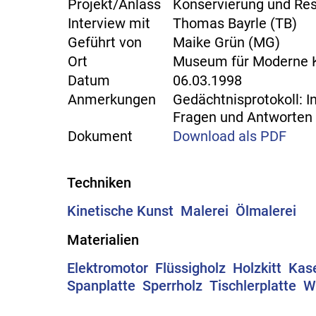
Projekt/Anlass
Konservierung und Res
Interview mit
Thomas Bayrle (TB)
Geführt von
Maike Grün (MG)
Ort
Museum für Moderne K
Datum
06.03.1998
Anmerkungen
Gedächtnisprotokoll: 
Fragen und Antworten 
Dokument
Download als PDF
Techniken
Kinetische Kunst
Malerei
Ölmalerei
Materialien
Elektromotor
Flüssigholz
Holzkitt
Kase
Spanplatte
Sperrholz
Tischlerplatte
W